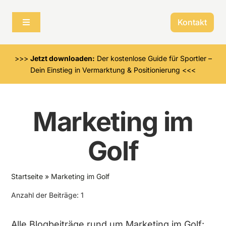
Skip
to
Kontakt
Toggle
content
Navigation
Für Menschen im Sport
>>>
Jetzt downloaden:
Der kostenlose Guide für Sportler –
Dein Einstieg in Vermarktung & Positionierung <<<
Für Organisationen im Sport
Marketing im
Über mich
Golf
Startseite
»
Marketing im Golf
Anzahl der Beiträge: 1
Alle Blogbeiträge rund um Marketing im Golf: