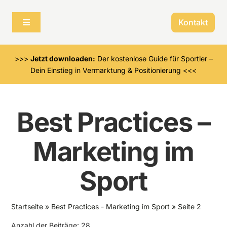
Skip
to
Kontakt
Toggle
content
Navigation
Für Menschen im Sport
>>>
Jetzt downloaden:
Der kostenlose Guide für Sportler –
Dein Einstieg in Vermarktung & Positionierung <<<
Für Organisationen im Sport
Best Practices –
Über mich
Marketing im
Sport
Startseite
»
Best Practices - Marketing im Sport
»
Seite 2
Anzahl der Beiträge: 28