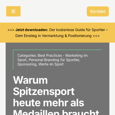
Skip
to
Kontakt
Toggle
content
Navigation
Für Menschen im Sport
>>>
Jetzt downloaden:
Der kostenlose Guide für Sportler –
Dein Einstieg in Vermarktung & Positionierung <<<
Für Organisationen im Sport
Categories:
Best Practices - Marketing im
Über mich
Sport
,
Personal Branding für Sportler
,
Sponsoring
,
Werte im Sport
Warum
Spitzensport
heute mehr als
Medaillen braucht